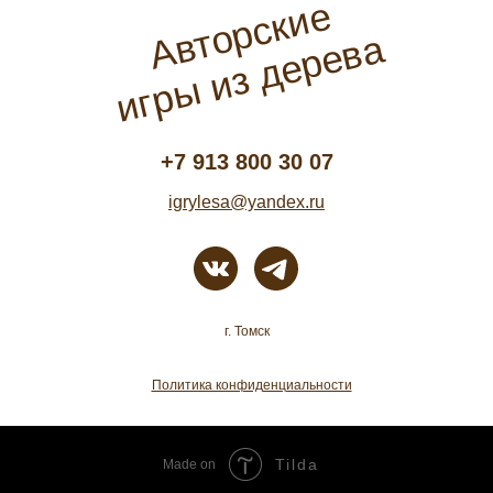
Авторские
игры из дерева
+7 913 800 30 07
igrylesa@yandex.ru
г. Томск
Политика конфиденциальности
Tilda
Made on