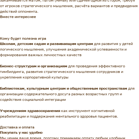
заканчивается матом, патом (ничья) или сдачей одной из сторон, требуя
от игроков стратегического мышления, расчёта вариантов и предвидения
действий оппонента.
Вместе интереснее
Кому будет полезна игра
Школам, детским садам и развивающим центрам
для развития у детей
логического мышления, улучшения академической успеваемости и
формирования важных личностных качеств
Бизнес-структурам и организациям
для проведения эффективного
тимбилдинга, развития стратегического мышления сотрудников и
укрепления корпоративной культуры
Библиотекам, культурным центрам и общественным пространствам
для
организации содержательного досуга разных возрастных групп и
содействия социальной интеграции
Учреждениям здравоохранения
как инструмент когнитивной
реабилитации и поддержания ментального здоровья пациентов.
Доставка и оплата
Покупать у нас удобно
Мы ценим ваше время, поэтому принимаем оплату любым удобным