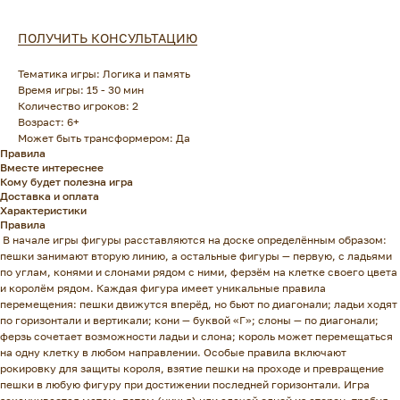
ПОЛУЧИТЬ КОНСУЛЬТАЦИЮ
Тематика игры: Логика и память
Время игры: 15 - 30 мин
Количество игроков: 2
Возраст: 6+
Может быть трансформером: Да
Правила
Вместе интереснее
Кому будет полезна игра
Доставка и оплата
Характеристики
Правила
В начале игры фигуры расставляются на доске определённым образом:
пешки занимают вторую линию, а остальные фигуры — первую, с ладьями
по углам, конями и слонами рядом с ними, ферзём на клетке своего цвета
и королём рядом. Каждая фигура имеет уникальные правила
перемещения: пешки движутся вперёд, но бьют по диагонали; ладьи ходят
по горизонтали и вертикали; кони — буквой «Г»; слоны — по диагонали;
ферзь сочетает возможности ладьи и слона; король может перемещаться
на одну клетку в любом направлении. Особые правила включают
рокировку для защиты короля, взятие пешки на проходе и превращение
пешки в любую фигуру при достижении последней горизонтали. Игра