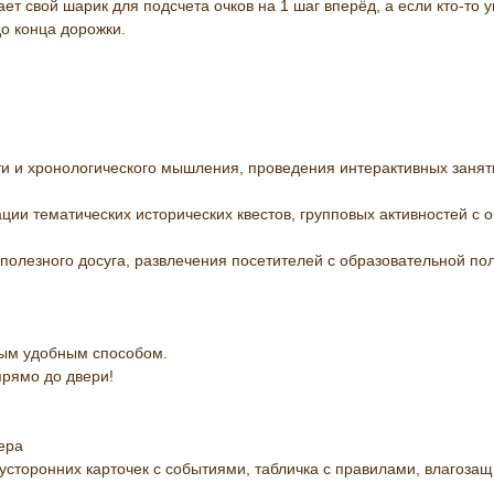
ает свой шарик для подсчета очков на 1 шаг вперёд, а если кто-то у
о конца дорожки.
ти и хронологического мышления, проведения интерактивных занят
ции тематических исторических квестов, групповых активностей с 
 полезного досуга, развлечения посетителей с образовательной по
ым удобным способом.
прямо до двери!
ера
вусторонних карточек с событиями, табличка с правилами, влагоза