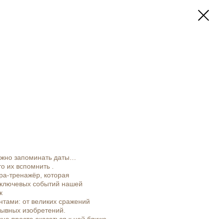
ожно запоминать даты…
о их вспомнить .
ра‑тренажёр, которая
 ключевых событий нашей
ек
нтами: от великих сражений
рывных изобретений.