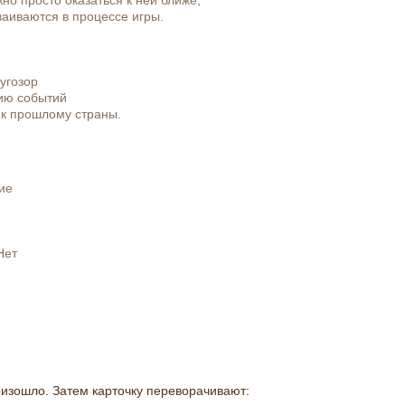
жно просто оказаться к ней ближе,
ваиваются в процессе игры.
угозор
гию событий
 к прошлому страны.
ие
Нет
роизошло. Затем карточку переворачивают: