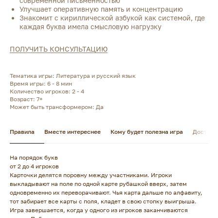
современной письменностью
Улучшает оперативную память и концентрацию
Знакомит с кириллической азбукой как системой, где
каждая буква имела смысловую нагрузку
ПОЛУЧИТЬ КОНСУЛЬТАЦИЮ
Тематика игры: Литература и русский язык
Время игры: 6 - 8 мин
Количество игроков: 2 - 4
Возраст: 7+
Может быть трансформером: Да
Правила
Вместе интереснее
Кому будет полезна игра
Доставк
На порядок букв
от 2 до 4 игроков
Карточки делятся поровну между участниками. Игроки
выкладывают на поле по одной карте рубашкой вверх, затем
одновременно их переворачивают. Чья карта дальше по алфавиту,
тот забирает все карты с поля, кладет в свою стопку выигрыша.
Игра завершается, когда у одного из игроков заканчиваются