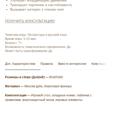
Улучшает координацию движений
Тренерует терпение и настойчивость
Вызывает интерес к чтению книг
ПОЛУЧИТЬ КОНСУЛЬТАЦИЮ
Тематика игры: Литература и русский язык
Время игры: 5-15 мин
Возраст: 7+
Возможность тематического оформления: Да
Может быть трансформером: Да
Доп. Характеристики
Правила
Вместе интереснее
Кому будет по
Размеры в сборе (ДхШхВ)
—
85х65х80
Материал —
Массив дуба, березовая фанера
Комплектация —
Игровой стол, складные ножки, табличка с
правилами, влагозащитный чехов, игровые элементы