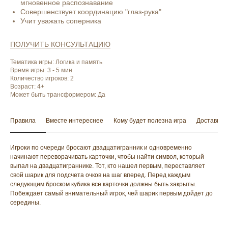
мгновенное распознавание
Совершенствует координацию "глаз-рука"
Учит уважать соперника
ПОЛУЧИТЬ КОНСУЛЬТАЦИЮ
Тематика игры: Логика и память
Время игры: 3 - 5 мин
Количество игроков: 2
Возраст: 4+
Может быть трансформером: Да
Правила
Вместе интереснее
Кому будет полезна игра
Доставка 
Игроки по очереди бросают двадцатигранник и одновременно
начинают переворачивать карточки, чтобы найти символ, который
выпал на двадцатиграннике. Тот, кто нашел первым, переставляет
свой шарик для подсчета очков на шаг вперед. Перед каждым
следующим броском кубика все карточки должны быть закрыты.
Побеждает самый внимательный игрок, чей шарик первым дойдет до
середины.